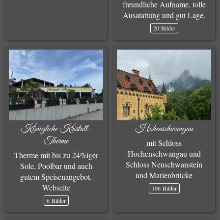
freundliche Aufname, tolle
Ausatattung und gut Lage.
20 Bilder
Königliche Kristall-
Hohenschwangau
Therme
mit Schloss
Hochenschwangau und
Therme mit bis zu 24%iger
Schloss Neuschwanstein
Sole, Poolbar und auch
und Marienbrücke
gutem Speisenangebot.
Webseite
106 Bilder
6 Bilder