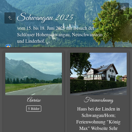
Schwangau 2025
vom 15. bis 18. Juni 2025 mit Besuch der
Schlösser Hohenschwangau, Neuschwanstein
und Linderhof.
Anreise
Ferienwohnung
Haus bei der Linden in
5 Bilder
Schwangau/Horn;
Ferienwohnung "König
Max" Webseite Sehr