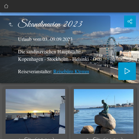
Skandinavien 2023
Urlaub vom 03.-09.09.2023
Die sandinavischen Hauptstädte -
Kopenhagen - Stockholm - Helsinki - Oslo
Reiseveranstalter:
Reisebüro Klemm