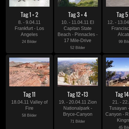
Tag 1 + 2
Tag 3 + 4
Tag 5
8. - 9.04.11
10. - 11.04.11 El
12. - 13.0
Frankfurt - Los
Capitan State
Francis
Angeles
Beach - Pinnacles -
Alcat
17 Mile-Drive
24 Bilder
99 Bil
52 Bilder
Tag 11
Tag 12 +13
Tag 14
18.04.11 Valley of
19. - 20.04.11 Zion
21. - 22
Fire
Nationalpark -
Tusayan 
Bryce-Canyon
Canyon - R
58 Bilder
King
71 Bilder
45 Bil