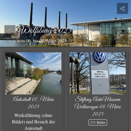
Wolfsburg 2025
vom 06. bis 08. März 2025
Autostadt 07. März
Stiftung AutoMuseum
2025
Volkswagen 08. März
2025
Werksführung (ohne
Bilder) und Besuch der
171 Bilder
Autostadt