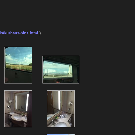
ls/kurhaus-binz.html
)